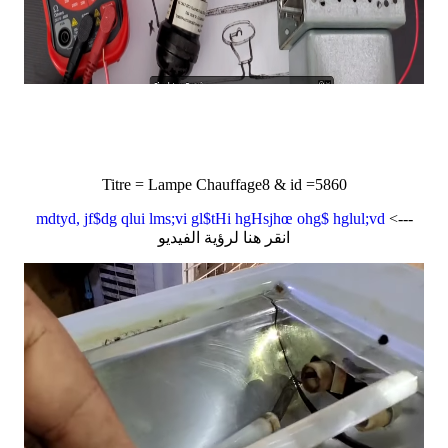
Titre = Lampe Chauffage8 & id =5860
mdtyd, jf$dg qlui lms;vi gl$tHi hgHsjhœ ohg$ hglul;vd
<---
انقر هنا لرؤية الفيديو