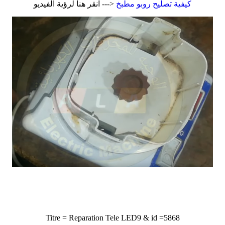
كيفية تصليح روبو مطبخ
<--- انقر هنا لرؤية الفيديو
Titre = Reparation Tele LED9 & id =5868