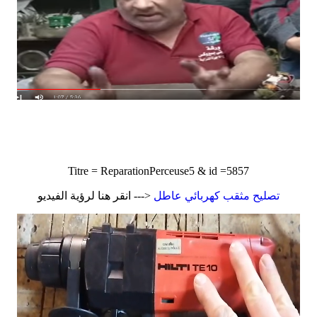
Titre = ReparationPerceuse5 & id =5857
تصليح مثقب كهربائي عاطل
<--- انقر هنا لرؤية الفيديو