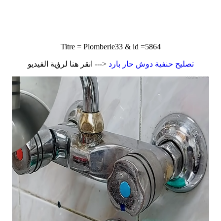
Titre = Plomberie33 & id =5864
تصليح حنفية دوش حار بارد
<--- انقر هنا لرؤية الفيديو