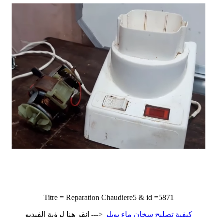
Titre = Reparation Chaudiere5 & id =5871
كيفية تصليح سخان ماء بويلر
<--- انقر هنا لرؤية الفيديو