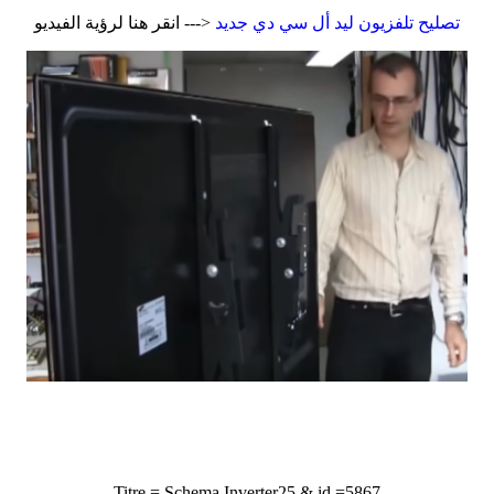
تصليح تلفزيون ليد أل سي دي جديد
<--- انقر هنا لرؤية الفيديو
Titre = Schema Inverter25 & id =5867