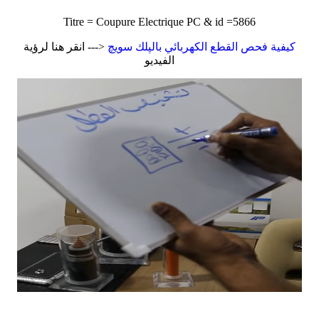
Titre = Coupure Electrique PC & id =5866
كيفية فحص القطع الكهربائي بالپلك سويچ
<--- انقر هنا لرؤية
الفيديو