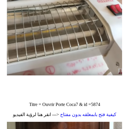
Titre = Ouvrir Porte Coca7 & id =5874
كيفية فتح بابمغلقه بدون مفتاح
<--- انقر هنا لرؤية الفيديو