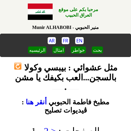
مرحبا بكم على موقع
العراق الحبيب
Munir ALHABOBI - منير الحبوبي
AR
FR
EN
بحث
خواطر
امثال
الرئيسيه
مثل عشوائي : بيبسي وكولا
بالسجن...العب بكيفك يا مشن
: مطبخ فاطمة الحبوبي
أنقر هنا
ڤيديوات تصليح