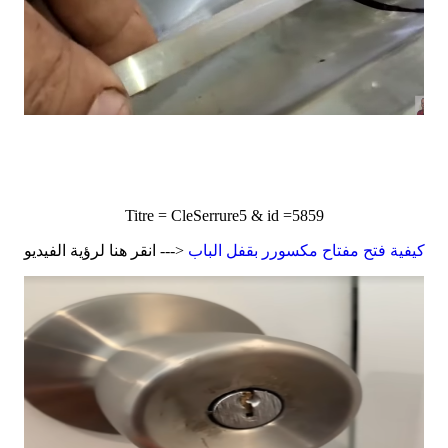
Titre = CleSerrure5 & id =5859
كيفية فتح مفتاح مكسورر بقفل الباب
<--- انقر هنا لرؤية الفيديو