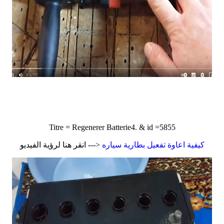
Titre = Regenerer Batterie4. & id =5855
كيفية اعاوة تفعيل بطارية سياره
<--- انقر هنا لرؤية الفيديو