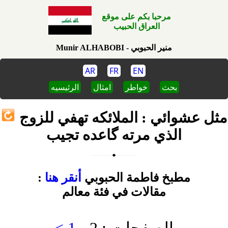
مرحبا بكم على موقع
العراق الحبيب
Munir ALHABOBI - منير الحبوبي
AR
FR
EN
بحث
خواطر
امثال
الرئيسيه
مثل عشوائي : الملائكه تهفي للزوج
الذي مرته گاعده تجيب
: مطبخ فاطمة الحبوبي
أنقر هنا
مقالات في فئة معالم